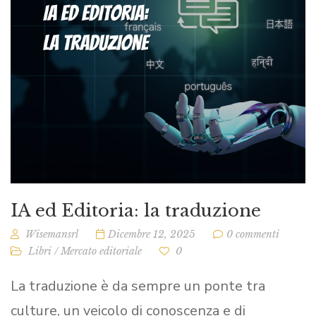
IA ed Editoria: la traduzione
Wisemansrl
Dicembre 12, 2025
0 commenti
Libri
/
Mercato editoriale
0
La traduzione è da sempre un ponte tra
culture, un veicolo di conoscenza e di