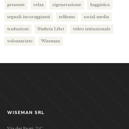
presente
relax
rigenerazione
Saggistica
segnali incoraggianti
selfismo
social media
traduzioni
Umbria Libri
video istituzionale
volontariato
Wiseman
WISEMAN SRL
Via dei Prati, 7/C