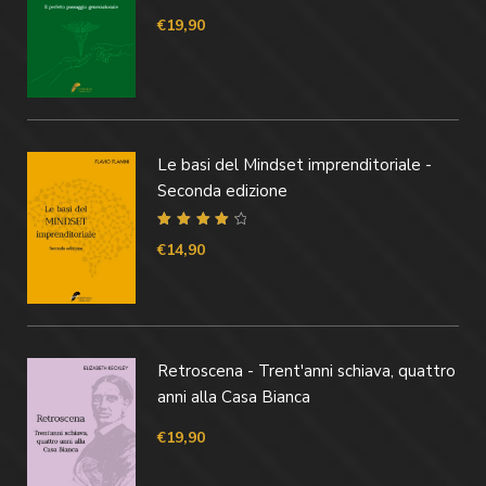
€
19,90
Le basi del Mindset imprenditoriale -
Seconda edizione
Valutato
4.40
€
14,90
su 5
Retroscena - Trent'anni schiava, quattro
anni alla Casa Bianca
€
19,90