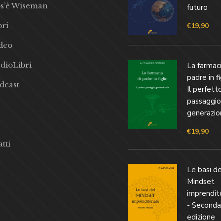
s’è Wiseman
futuro
bri
€
19,90
deo
dioLibri
La farmaci
padre in fi
dcast
Il perfett
passaggio
generazio
€
19,90
tti
Le basi de
Mindset
imprendit
- Seconda
edizione