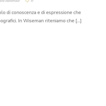
to editoriale
0
olo di conoscenza e di espressione che
geografici. In Wiseman riteniamo che […]