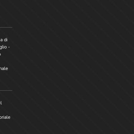
a di
glio -
o
nale
l
oriale