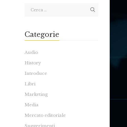
Categorie
Audio
History
Introduce
Libri
Marketing
Media
Mercato editoriale
Suggerimenti