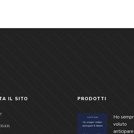
TA IL SITO
PRODOTTI
e
Ho sempr
voluto
eman
anticipare 