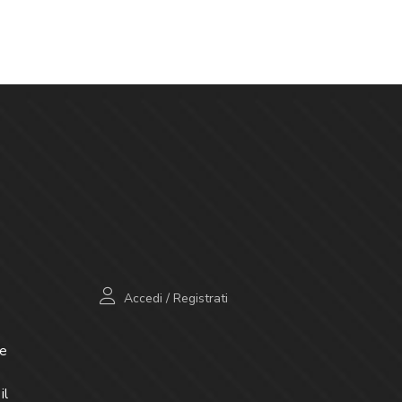
Accedi
/
Registrati
e
il