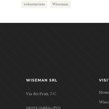
volontariato
Wiseman
WISEMAN SRL
VISI
Hom
Via dei Prati, 7/C
Wis
06024 Gubbio (PG)