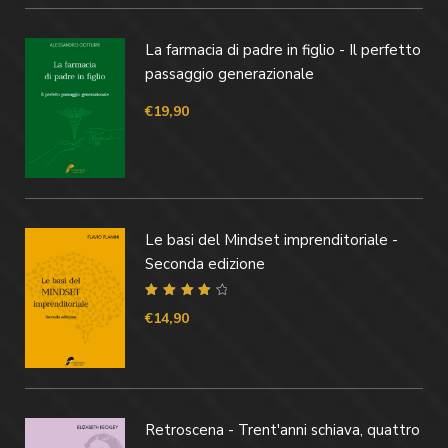
La farmacia di padre in figlio - Il perfetto
passaggio generazionale
€
19,90
Le basi del Mindset imprenditoriale -
Seconda edizione
Valutato
4.40
€
14,90
su 5
Retroscena - Trent'anni schiava, quattro