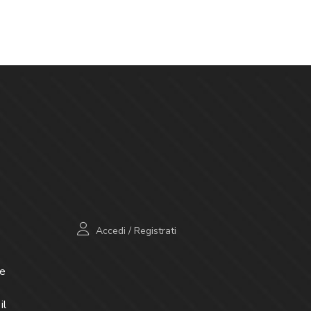
Accedi
/
Registrati
e
il