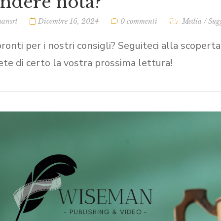
ndere nota?
ansrl
Dicembre 16, 2024
0 commenti
Media
/
Sug
ronti per i nostri consigli? Seguiteci alla scopert
ete di certo la vostra prossima lettura!