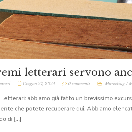
remi letterari servono an
ansrl
Giugno 27, 2024
0 commenti
Marketing
/
M
i letterari: abbiamo già fatto un brevissimo excur
ente che potete recuperare qui. Abbiamo elencato i 
do di […]