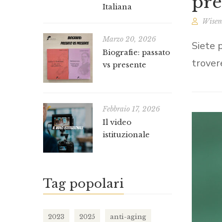
pre
Italiana
Wisem
Marzo 20, 2026
Siete p
Biografie: passato
trover
vs presente
Febbraio 17, 2026
Il video
istituzionale
Tag popolari
2023
2025
anti-aging