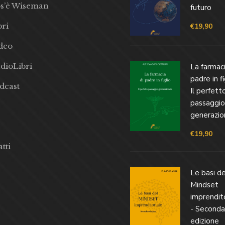
s’è Wiseman
futuro
bri
€
19,90
deo
dioLibri
La farmaci
padre in fi
dcast
Il perfett
passaggio
generazio
€
19,90
tti
Le basi de
Mindset
imprendit
- Seconda
edizione