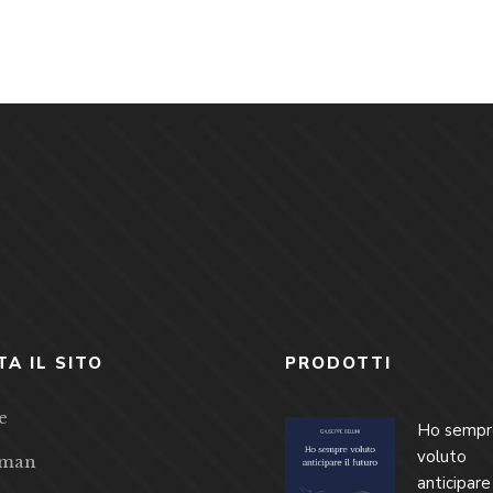
TA IL SITO
PRODOTTI
e
Ho sempr
voluto
eman
anticipare 