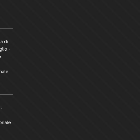
a di
glio -
o
nale
l
oriale