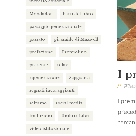
mercato editoriale
Mondadori
Parti del libro
passaggio generazionale
passato
piramide di Maxwell
prefazione
Premiolino
presente
relax
I p
rigenerazione
Saggistica
Wisem
segnali incoraggianti
I prem
selfismo
social media
preced
traduzioni
Umbria Libri
cercan
video istituzionale