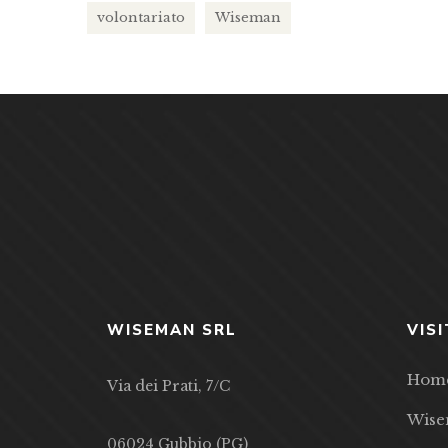
volontariato
Wiseman
WISEMAN SRL
VISI
Hom
Via dei Prati, 7/C
Wis
06024 Gubbio (PG)