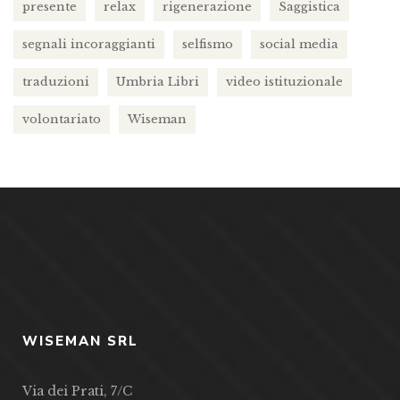
presente
relax
rigenerazione
Saggistica
segnali incoraggianti
selfismo
social media
traduzioni
Umbria Libri
video istituzionale
volontariato
Wiseman
WISEMAN SRL
Via dei Prati, 7/C