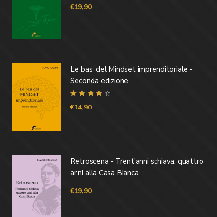
€
19,90
Le basi del Mindset imprenditoriale -
Seconda edizione
Valutato
4.40
€
14,90
su 5
Retroscena - Trent'anni schiava, quattro
anni alla Casa Bianca
€
19,90