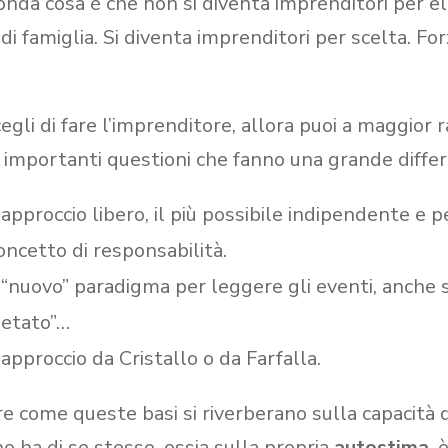
onda cosa è che non si diventa imprenditori per elez
o di famiglia. Si diventa imprenditori per scelta. F
cegli di fare l’imprenditore, allora puoi a maggior
 importanti questioni che fanno una grande differ
approccio libero, il più possibile indipendente e p
concetto di responsabilità.
“nuovo” paradigma per leggere gli eventi, anche
ietato”…
approccio da Cristallo o da Farfalla.
re come queste basi si riverberano sulla capacità d
no ha di se stesso, ossia sulla propria
autostima
, 