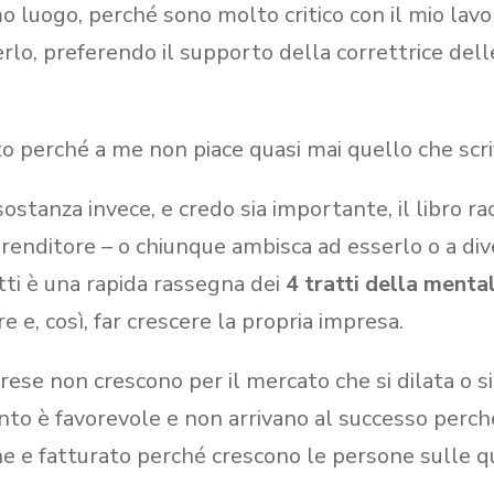
mo luogo, perché sono molto critico con il mio lavo
erlo, preferendo il supporto della correttrice del
to perché a me non piace quasi mai quello che scr
sostanza invece, e credo sia importante, il libro ra
renditore – o chiunque ambisca ad esserlo o a dive
etti è una rapida rassegna dei
4 tratti della mental
e e, così, far crescere la propria impresa.
rese non crescono per il mercato che si dilata o si
o è favorevole e non arrivano al successo perché 
e e fatturato perché crescono le persone sulle q