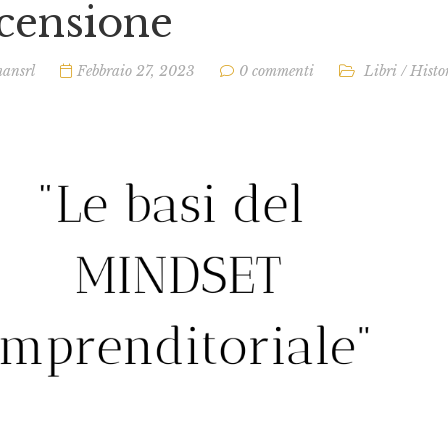
censione
ansrl
Febbraio 27, 2023
0 commenti
Libri
/
Histo