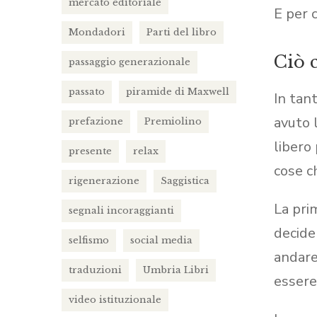
mercato editoriale
E per 
Mondadori
Parti del libro
Ciò 
passaggio generazionale
passato
piramide di Maxwell
In tan
avuto 
prefazione
Premiolino
libero
presente
relax
cose c
rigenerazione
Saggistica
La pri
segnali incoraggianti
decider
selfismo
social media
andare
traduzioni
Umbria Libri
essere
video istituzionale