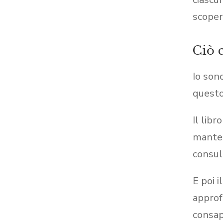
scopert
Ciò 
Io son
questo
Il libr
manten
consule
E poi 
approf
consap