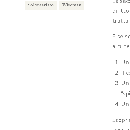
La sec
volontariato
Wiseman
diritt
tratta.
E se s
alcune
Un 
Il 
Un 
“sp
Un 
Scopri
ciascu