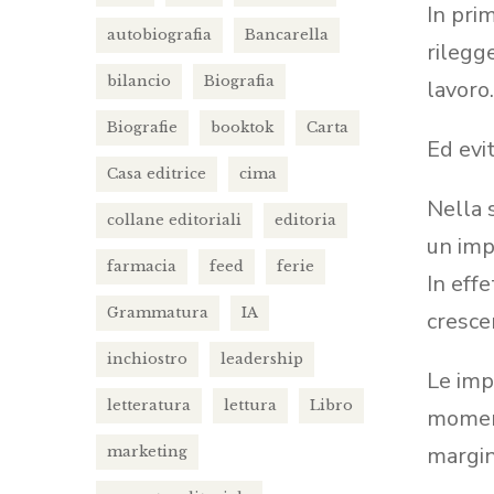
In pri
autobiografia
Bancarella
rilegg
bilancio
Biografia
lavoro.
Biografie
booktok
Carta
Ed evi
Casa editrice
cima
Nella 
collane editoriali
editoria
un imp
farmacia
feed
ferie
In eff
Grammatura
IA
crescer
inchiostro
leadership
Le imp
letteratura
lettura
Libro
moment
margin
marketing