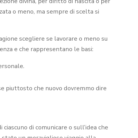
ione divina, per diritto di nascita o per
orzata o meno, ma sempre di scelta si
 ragione scegliere se lavorare o meno su
enza e che rappresentano le basi:
ersonale.
 se piuttosto che nuovo dovremmo dire
i ciascuno di comunicare o sull’idea che
è stato un meraviglioso viaggio alla