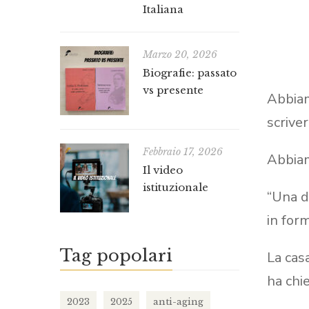
Italiana
Marzo 20, 2026
Biografie: passato
vs presente
Abbiam
scrive
Febbraio 17, 2026
Abbiam
Il video
istituzionale
“Una d
in for
Tag popolari
La cas
ha chi
2023
2025
anti-aging