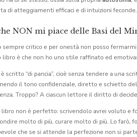
a di atteggiamenti efficaci e di intuizioni feconde.
che NON mi piace delle Basi del Mi
o sempre critico e per onestà non posso fermarmi 
 libro è che non ho uno stile raffinato ed emoti
o è scritto “di pancia”, cioè senza tendere a una sc
endo il tono confidenziale, diretto e schietto del
nza. Troppo? A ciascun lettore il diritto di decide
il libro non è perfetto: scrivendolo avrei voluto e 
ondire molto di più, curare molto di più. Lo farò, f
evole che se si attende la perfezione non si part