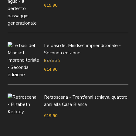
€
19,90
Le basi del Mindset imprenditoriale -
Seconda edizione
Valutato
4.40
€
14,90
su 5
Retroscena - Trent'anni schiava, quattro
anni alla Casa Bianca
€
19,90